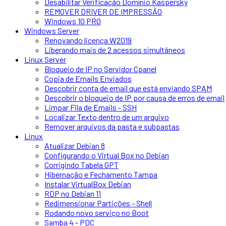
Desabilitar Verificação Domínio Kaspersky
REMOVER DRIVER DE IMPRESSÃO
Windows 10 PRO
Windows Server
Renovando licença W2019
Liberando mais de 2 acessos simultâneos
Linux Server
Bloqueio de IP no Servidor Cpanel
Copia de Emails Enviados
Descobrir conta de email que está enviando SPAM
Descobrir o bloqueio de IP por causa de erros de email
Limpar Fila de Emails - SSH
Localizar Texto dentro de um arquivo
Remover arquivos da pasta e subpastas
Linux
Atualizar Debian 8
Configurando o Virtual Box no Debian
Corrigindo Tabela GPT
Hibernação e Fechamento Tampa
Instalar VirtualBox Debian
RDP no Debian 11
Redimensionar Partições - Shell
Rodando novo serviço no Boot
Samba 4 - PDC