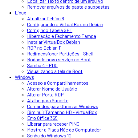
Localizar Texto dentro de um arquivo
Remover arquivos da pasta e subpastas
Linux
Atualizar Debian 8
Configurando o Virtual Box no Debian
Corrigindo Tabela GPT
Hibernação e Fechamento Tampa
Instalar VirtualBox Debian
RDP no Debian 11
Redimensionar Partições - Shell
Rodando novo serviço no Boot
Samba 4 - PDC
Visualizando a tela de Boot
Windows
Acesso a Compartilhamentos
Alterar Nome de Usuário
Alterar Porta RDP
Atalho para Suporte
Comandos para Otimizar Windows
Diminuir Tamanho HD - VirtualBox
Erro Office 365
Liberar para receber PING
Mostrar a Placa Mãe do Computador
Senha do Windows 10