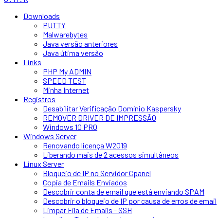
Downloads
PUTTY
Malwarebytes
Java versão anteriores
Java útima versão
Links
PHP My ADMIN
SPEED TEST
Minha Internet
Registros
Desabilitar Verificação Domínio Kaspersky
REMOVER DRIVER DE IMPRESSÃO
Windows 10 PRO
Windows Server
Renovando licença W2019
Liberando mais de 2 acessos simultâneos
Linux Server
Bloqueio de IP no Servidor Cpanel
Copia de Emails Enviados
Descobrir conta de email que está enviando SPAM
Descobrir o bloqueio de IP por causa de erros de email
Limpar Fila de Emails - SSH