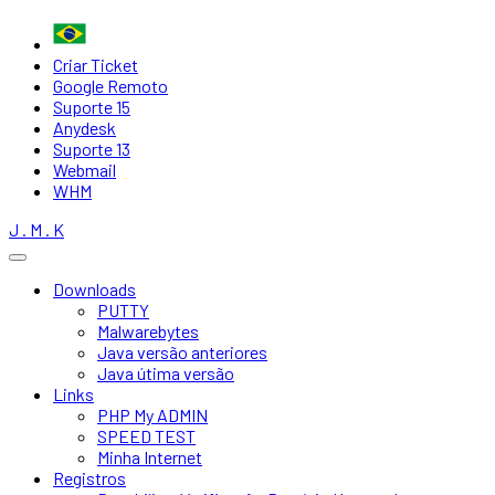
Criar Ticket
Google Remoto
Suporte 15
Anydesk
Suporte 13
Webmail
WHM
J . M . K
Downloads
PUTTY
Malwarebytes
Java versão anteriores
Java útima versão
Links
PHP My ADMIN
SPEED TEST
Minha Internet
Registros