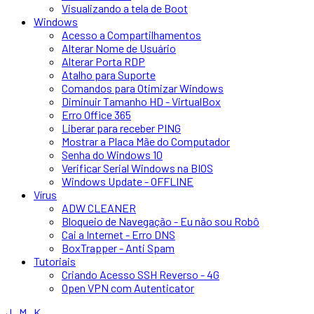
Visualizando a tela de Boot
Windows
Acesso a Compartilhamentos
Alterar Nome de Usuário
Alterar Porta RDP
Atalho para Suporte
Comandos para Otimizar Windows
Diminuir Tamanho HD - VirtualBox
Erro Office 365
Liberar para receber PING
Mostrar a Placa Mãe do Computador
Senha do Windows 10
Verificar Serial Windows na BIOS
Windows Update - OFFLINE
Vírus
ADW CLEANER
Bloqueio de Navegação - Eu não sou Robô
Cai a Internet - Erro DNS
BoxTrapper - Anti Spam
Tutoriais
Criando Acesso SSH Reverso - 4G
Open VPN com Autenticator
J . M . K