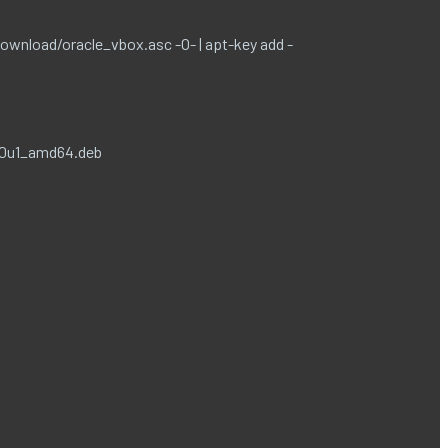
ownload/oracle_vbox.asc -O- | apt-key add -
b10u1_amd64.deb