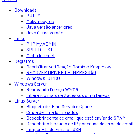
Downloads
PUTTY
Malwarebytes
Java versão anteriores
Java útima versão
Links
PHP My ADMIN
SPEED TEST
Minha Internet
Registros
Desabilitar Verificação Domínio Kaspersky
REMOVER DRIVER DE IMPRESSÃO
Windows 10 PRO
Windows Server
Renovando licença W2019
Liberando mais de 2 acessos simultâneos
Linux Server
Bloqueio de IP no Servidor Cpanel
Copia de Emails Enviados
Descobrir conta de email que está enviando SPAM
Descobrir o bloqueio de IP por causa de erros de email
Limpar Fila de Emails - SSH