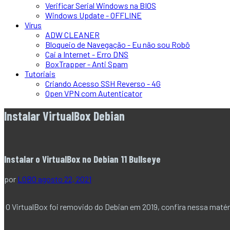
Verificar Serial Windows na BIOS
Windows Update - OFFLINE
Vírus
ADW CLEANER
Bloqueio de Navegação - Eu não sou Robô
Cai a Internet - Erro DNS
BoxTrapper - Anti Spam
Tutoriais
Criando Acesso SSH Reverso - 4G
Open VPN com Autenticator
Instalar VirtualBox Debian
Instalar o VirtualBox no Debian 11 Bullseye
por
LOBO
agosto 22, 2021
O VirtualBox foi removido do Debian em 2019, confira nessa matér