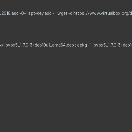
16.asc -O- | apt-key add - ; wget -q https://www.virtualbox.org/d
px/libvpx5_1.7.0-3+deb10u1_amd64.deb ; dpkg -i libvpx5_1.7.0-3+de