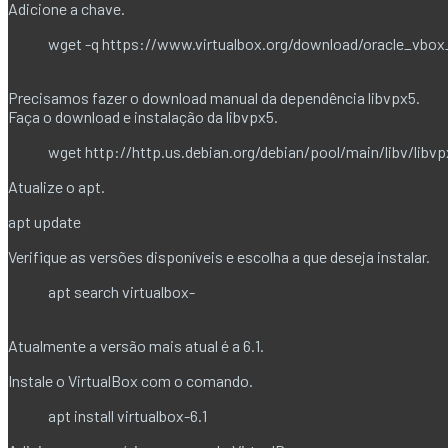
Adicione a chave.
wget -q https://www.virtualbox.org/download/oracle_vbox_20
Precisamos fazer o download manual da dependência libvpx5.
Faça o download e instalação da libvpx5.
wget http://http.us.debian.org/debian/pool/main/libv/libv
Atualize o apt.
apt update
Verifique as versões disponíveis e escolha a que deseja instalar.
apt search virtualbox-
Atualmente a versão mais atual é a 6.1.
Instale o VirtualBox com o comando.
apt install virtualbox-6.1