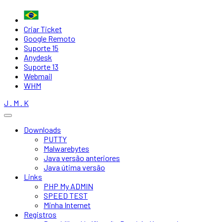
Criar Ticket
Google Remoto
Suporte 15
Anydesk
Suporte 13
Webmail
WHM
J . M . K
Downloads
PUTTY
Malwarebytes
Java versão anteriores
Java útima versão
Links
PHP My ADMIN
SPEED TEST
Minha Internet
Registros