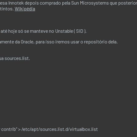
presa Innotek depois comprado pela Sun Microsystems que posterio
stintos.
Wikipédia
 até hoje só se manteve no Unstable ( SID ).
mente da Oracle, para isso iremos usar o repositório dela.
a sources.list.
ontrib" > /etc/apt/sources.list.d/virtualbox.list