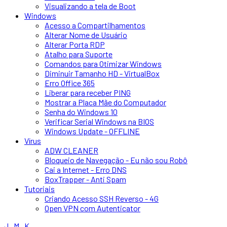
Visualizando a tela de Boot
Windows
Acesso a Compartilhamentos
Alterar Nome de Usuário
Alterar Porta RDP
Atalho para Suporte
Comandos para Otimizar Windows
Diminuir Tamanho HD - VirtualBox
Erro Office 365
Liberar para receber PING
Mostrar a Placa Mãe do Computador
Senha do Windows 10
Verificar Serial Windows na BIOS
Windows Update - OFFLINE
Vírus
ADW CLEANER
Bloqueio de Navegação - Eu não sou Robô
Cai a Internet - Erro DNS
BoxTrapper - Anti Spam
Tutoriais
Criando Acesso SSH Reverso - 4G
Open VPN com Autenticator
J . M . K