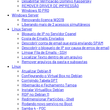
Desabilitar Verificação Domínio Kaspersky
REMOVER DRIVER DE IMPRESSÃO
Windows 10 PRO
Windows Server
Renovando licença W2019
Liberando mais de 2 acessos simultâneos
Linux Server
Bloqueio de IP no Servidor Cpanel
Copia de Emails Enviados
Descobrir conta de email que está enviando SPAM
Descobrir o bloqueio de IP por causa de erros de email
Limpar Fila de Emails - SSH
Localizar Texto dentro de um arquivo
Remover arquivos da pasta e subpastas
Linux
Atualizar Debian 8
Configurando o Virtual Box no Debian
Corrigindo Tabela GPT
Hibernação e Fechamento Tampa
Instalar VirtualBox Debian
RDP no Debian 11
Redimensionar Partições - Shell
Rodando novo serviço no Boot
Samba 4 - PDC