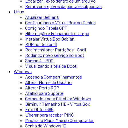
Localizar Texto dentro de um arquivo
Remover arquivos da pasta e subpastas
Linux
Atualizar Debian 8
Configurando o Virtual Box no Debian
Corrigindo Tabela GPT
Hibernação e Fechamento Tampa
Instalar VirtualBox Debian
RDP no Debian 11
Redimensionar Partições - Shell
Rodando novo serviço no Boot
Samba 4 - PDC
Visualizando a tela de Boot
Windows
Acesso a Compartilhamentos
Alterar Nome de Usuário
Alterar Porta RDP
Atalho para Suporte
Comandos para Otimizar Windows
Diminuir Tamanho HD - VirtualBox
Erro Office 365
Liberar para receber PING
Mostrar a Placa Mãe do Computador
Senha do Windows 10