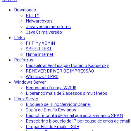
Downloads
PUTTY
Malwarebytes
Java versão anteriores
Java útima versão
Links
PHP My ADMIN
SPEED TEST
Minha Internet
Registros
Desabilitar Verificação Domínio Kaspersky
REMOVER DRIVER DE IMPRESSÃO
Windows 10 PRO
Windows Server
Renovando licença W2019
Liberando mais de 2 acessos simultâneos
Linux Server
Bloqueio de IP no Servidor Cpanel
Copia de Emails Enviados
Descobrir conta de email que está enviando SPAM
Descobrir o bloqueio de IP por causa de erros de email
Limpar Fila de Emails - SSH