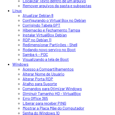
Localizar Texto dentro de um arquivo
Remover arquivos da pasta e subpastas
Linux
Atualizar Debian 8
Configurando o Virtual Box no Debian
Corrigindo Tabela GPT
Hibernação e Fechamento Tampa
Instalar VirtualBox Debian
RDP no Debian 11
Redimensionar Partições - Shell
Rodando novo serviço no Boot
Samba 4 - PDC
Visualizando a tela de Boot
Windows
Acesso a Compartilhamentos
Alterar Nome de Usuário
Alterar Porta RDP
Atalho para Suporte
Comandos para Otimizar Windows
Diminuir Tamanho HD - VirtualBox
Erro Office 365
Liberar para receber PING
Mostrar a Placa Mãe do Computador
Senha do Windows 10