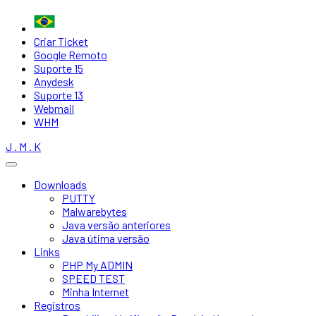
Criar Ticket
Google Remoto
Suporte 15
Anydesk
Suporte 13
Webmail
WHM
J . M . K
Downloads
PUTTY
Malwarebytes
Java versão anteriores
Java útima versão
Links
PHP My ADMIN
SPEED TEST
Minha Internet
Registros