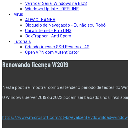
Verificar Serial Windows na BIOS
Windows Update - OFFLINE
Vírus
ADW CLEANER
Bloqueio de Navegação - Eu não sou Robô
Cai a Internet - Erro DNS
BoxTrapper - Anti Spam
Tutoriais
Criando Acesso SSH Reverso - 4G
Open VPN com Autenticator
Renovando licença W2019
Neste post irei mostrar como estender o período de testes do Wind
O Windows Server 2019 ou 2022 podem ser baixados nos links aba
https://www.microsoft.com/pt-br/evalcenter/download-window