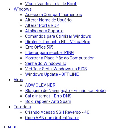
Visualizando a tela de Boot
Windows
Acesso a Compartilhamentos
Alterar Nome de Usuário
Alterar Porta RDP
Atalho para Suporte
Comandos para Otimizar Windows
Diminuir Tamanho HD - VirtualBox
Erro Office 365
Liberar para receber PING
Mostrar a Placa Mãe do Computador
Senha do Windows 10
Verificar Serial Windows na BIOS
Windows Update - OFFLINE
Vírus
ADW CLEANER
Bloqueio de Navegação - Eu não sou Robô
Cai a Internet - Erro DNS
BoxTrapper - Anti Spam
Tutoriais
Criando Acesso SSH Reverso - 4G
Open VPN com Autenticator
J . M . K