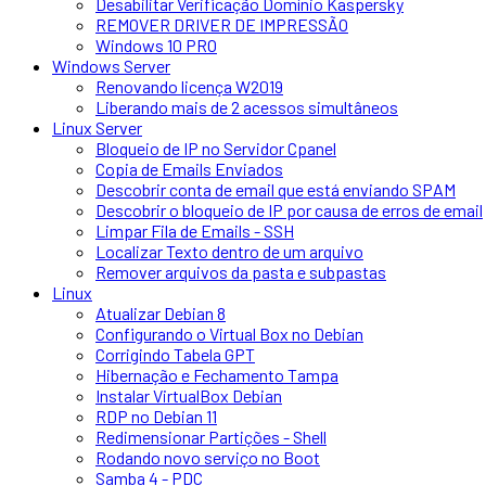
Desabilitar Verificação Domínio Kaspersky
REMOVER DRIVER DE IMPRESSÃO
Windows 10 PRO
Windows Server
Renovando licença W2019
Liberando mais de 2 acessos simultâneos
Linux Server
Bloqueio de IP no Servidor Cpanel
Copia de Emails Enviados
Descobrir conta de email que está enviando SPAM
Descobrir o bloqueio de IP por causa de erros de email
Limpar Fila de Emails - SSH
Localizar Texto dentro de um arquivo
Remover arquivos da pasta e subpastas
Linux
Atualizar Debian 8
Configurando o Virtual Box no Debian
Corrigindo Tabela GPT
Hibernação e Fechamento Tampa
Instalar VirtualBox Debian
RDP no Debian 11
Redimensionar Partições - Shell
Rodando novo serviço no Boot
Samba 4 - PDC