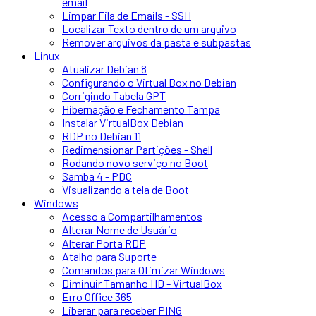
email
Limpar Fila de Emails - SSH
Localizar Texto dentro de um arquivo
Remover arquivos da pasta e subpastas
Linux
Atualizar Debian 8
Configurando o Virtual Box no Debian
Corrigindo Tabela GPT
Hibernação e Fechamento Tampa
Instalar VirtualBox Debian
RDP no Debian 11
Redimensionar Partições - Shell
Rodando novo serviço no Boot
Samba 4 - PDC
Visualizando a tela de Boot
Windows
Acesso a Compartilhamentos
Alterar Nome de Usuário
Alterar Porta RDP
Atalho para Suporte
Comandos para Otimizar Windows
Diminuir Tamanho HD - VirtualBox
Erro Office 365
Liberar para receber PING