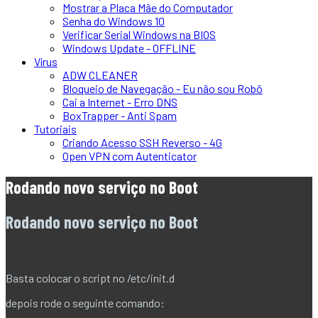
Mostrar a Placa Mãe do Computador
Senha do Windows 10
Verificar Serial Windows na BIOS
Windows Update - OFFLINE
Vírus
ADW CLEANER
Bloqueio de Navegação - Eu não sou Robô
Cai a Internet - Erro DNS
BoxTrapper - Anti Spam
Tutoriais
Criando Acesso SSH Reverso - 4G
Open VPN com Autenticator
Rodando novo serviço no Boot
Rodando novo serviço no Boot
Basta colocar o script no /etc/init.d
depois rode o seguinte comando: