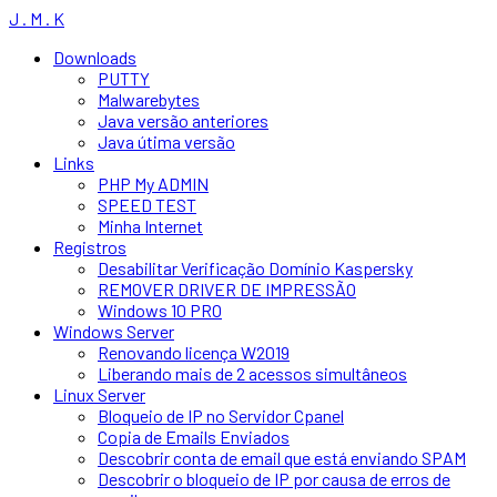
J . M . K
Downloads
PUTTY
Malwarebytes
Java versão anteriores
Java útima versão
Links
PHP My ADMIN
SPEED TEST
Minha Internet
Registros
Desabilitar Verificação Domínio Kaspersky
REMOVER DRIVER DE IMPRESSÃO
Windows 10 PRO
Windows Server
Renovando licença W2019
Liberando mais de 2 acessos simultâneos
Linux Server
Bloqueio de IP no Servidor Cpanel
Copia de Emails Enviados
Descobrir conta de email que está enviando SPAM
Descobrir o bloqueio de IP por causa de erros de