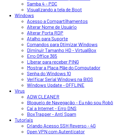
Samba 4 - PDC
Visualizando a tela de Boot
Windows
Acesso a Compartilhamentos
Alterar Nome de Usuário
Alterar Porta RDP
Atalho para Suporte
Comandos para Otimizar Windows
Diminuir Tamanho HD - VirtualBox
Erro Office 365
Liberar para receber PING
Mostrar a Placa Mãe do Computador
Senha do Windows 10
Verificar Serial Windows na BIOS
Windows Update - OFFLINE
Vírus
ADW CLEANER
Bloqueio de Navegação - Eu não sou Robô
Cai a Internet - Erro DNS
BoxTrapper - Anti Spam
Tutoriais
Criando Acesso SSH Reverso - 4G
Open VPN com Autenticator