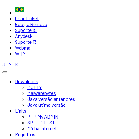
Criar Ticket
Google Remoto
Suporte 15
Anydesk
Suporte 13
Webmail
WHM
J . M . K
Downloads
PUTTY
Malwarebytes
Java versão anteriores
Java útima versão
Links
PHP My ADMIN
SPEED TEST
Minha Internet
Registros