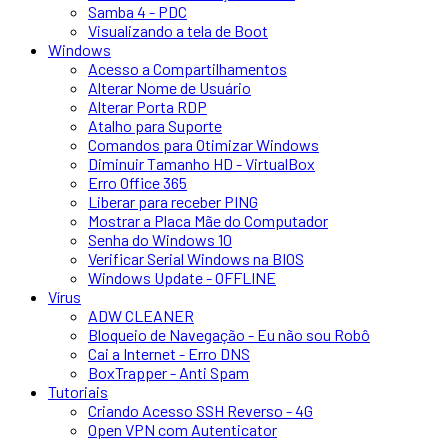
Samba 4 - PDC
Visualizando a tela de Boot
Windows
Acesso a Compartilhamentos
Alterar Nome de Usuário
Alterar Porta RDP
Atalho para Suporte
Comandos para Otimizar Windows
Diminuir Tamanho HD - VirtualBox
Erro Office 365
Liberar para receber PING
Mostrar a Placa Mãe do Computador
Senha do Windows 10
Verificar Serial Windows na BIOS
Windows Update - OFFLINE
Vírus
ADW CLEANER
Bloqueio de Navegação - Eu não sou Robô
Cai a Internet - Erro DNS
BoxTrapper - Anti Spam
Tutoriais
Criando Acesso SSH Reverso - 4G
Open VPN com Autenticator