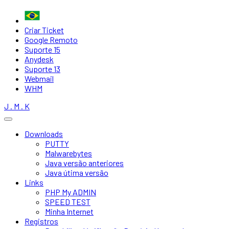
Criar Ticket
Google Remoto
Suporte 15
Anydesk
Suporte 13
Webmail
WHM
J . M . K
Downloads
PUTTY
Malwarebytes
Java versão anteriores
Java útima versão
Links
PHP My ADMIN
SPEED TEST
Minha Internet
Registros