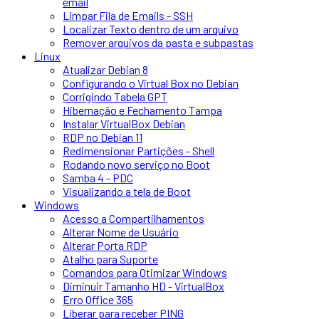
email
Limpar Fila de Emails - SSH
Localizar Texto dentro de um arquivo
Remover arquivos da pasta e subpastas
Linux
Atualizar Debian 8
Configurando o Virtual Box no Debian
Corrigindo Tabela GPT
Hibernação e Fechamento Tampa
Instalar VirtualBox Debian
RDP no Debian 11
Redimensionar Partições - Shell
Rodando novo serviço no Boot
Samba 4 - PDC
Visualizando a tela de Boot
Windows
Acesso a Compartilhamentos
Alterar Nome de Usuário
Alterar Porta RDP
Atalho para Suporte
Comandos para Otimizar Windows
Diminuir Tamanho HD - VirtualBox
Erro Office 365
Liberar para receber PING