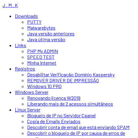
J . M . K
Downloads
PUTTY
Malwarebytes
Java versão anteriores
Java útima versão
Links
PHP My ADMIN
SPEED TEST
Minha Internet
Registros
Desabilitar Verificação Domínio Kaspersky
REMOVER DRIVER DE IMPRESSÃO
Windows 10 PRO
Windows Server
Renovando licença W2019
Liberando mais de 2 acessos simultâneos
Linux Server
Bloqueio de IP no Servidor Cpanel
Copia de Emails Enviados
Descobrir conta de email que está enviando SPAM
Descobrir o bloqueio de IP por causa de erros de