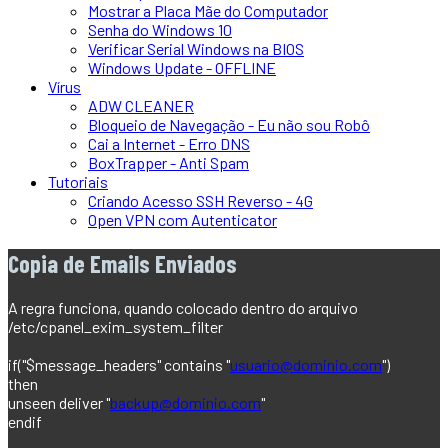
Mostrar a Placa Mãe do Computador
Senha do Windows 10
Verificar Serial Windows na BIOS
Windows Update - OFFLINE
Vírus
ADW CLEANER
Bloqueio de Navegação - Eu não sou Robô
Cai a Internet - Erro DNS
BoxTrapper - Anti Spam
Tutoriais
Criando Acesso SSH Reverso - 4G
Open VPN com Autenticator
Copia de Emails Enviados
A regra funciona, quando colocado dentro do arquivo
/etc/cpanel_exim_system_filter
if("$message_headers" contains "
usuario@dominio.com
")
then
unseen deliver "
backup@dominio.com
"
endif