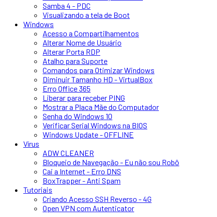
Samba 4 - PDC
Visualizando a tela de Boot
Windows
Acesso a Compartilhamentos
Alterar Nome de Usuário
Alterar Porta RDP
Atalho para Suporte
Comandos para Otimizar Windows
Diminuir Tamanho HD - VirtualBox
Erro Office 365
Liberar para receber PING
Mostrar a Placa Mãe do Computador
Senha do Windows 10
Verificar Serial Windows na BIOS
Windows Update - OFFLINE
Vírus
ADW CLEANER
Bloqueio de Navegação - Eu não sou Robô
Cai a Internet - Erro DNS
BoxTrapper - Anti Spam
Tutoriais
Criando Acesso SSH Reverso - 4G
Open VPN com Autenticator