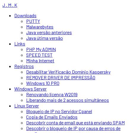
J . M . K
Downloads
PUTTY
Malwarebytes
Java versão anteriores
Java útima versão
Links
PHP My ADMIN
SPEED TEST
Minha Internet
Registros
Desabilitar Verificação Domínio Kaspersky
REMOVER DRIVER DE IMPRESSÃO
Windows 10 PRO
Windows Server
Renovando licença W2019
Liberando mais de 2 acessos simultâneos
Linux Server
Bloqueio de IP no Servidor Cpanel
Copia de Emails Enviados
Descobrir conta de email que está enviando SPAM
Descobrir o bloqueio de IP por causa de erros de