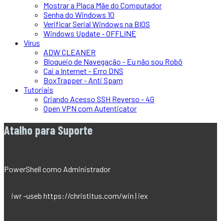
Mostrar a Placa Mãe do Computador
Senha do Windows 10
Verificar Serial Windows na BIOS
Windows Update - OFFLINE
Vírus
ADW CLEANER
Bloqueio de Navegação - Eu não sou Robô
Cai a Internet - Erro DNS
BoxTrapper - Anti Spam
Tutoriais
Criando Acesso SSH Reverso - 4G
Open VPN com Autenticator
Atalho para Suporte
PowerShell como Administrador
iwr -useb https://christitus.com/win | iex