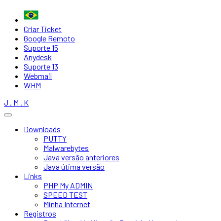
Criar Ticket
Google Remoto
Suporte 15
Anydesk
Suporte 13
Webmail
WHM
J . M . K
Downloads
PUTTY
Malwarebytes
Java versão anteriores
Java útima versão
Links
PHP My ADMIN
SPEED TEST
Minha Internet
Registros