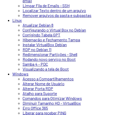
email
Limpar Fila de Emails - SSH
Localizar Texto dentro de um arquivo
Remover arquivos da pasta e subpastas
Linux
Atualizar Debian 8
Configurando o Virtual Box no Debian
Corrigindo Tabela GPT
Hibernação e Fechamento Tampa
Instalar VirtualBox Debian
RDP no Debian 11
Redimensionar Partições - Shell
Rodando novo serviço no Boot
Samba 4 - PDC
Visualizando a tela de Boot
Windows
Acesso a Compartilhamentos
Alterar Nome de Usuário
Alterar Porta RDP
Atalho para Suporte
Comandos para Otimizar Windows
Diminuir Tamanho HD - VirtualBox
Erro Office 365
Liberar para receber PING