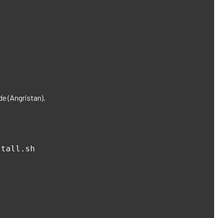
e (Angristan).
tall.sh
