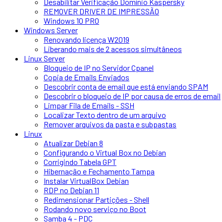
Desabilitar Verificação Domínio Kaspersky
REMOVER DRIVER DE IMPRESSÃO
Windows 10 PRO
Windows Server
Renovando licença W2019
Liberando mais de 2 acessos simultâneos
Linux Server
Bloqueio de IP no Servidor Cpanel
Copia de Emails Enviados
Descobrir conta de email que está enviando SPAM
Descobrir o bloqueio de IP por causa de erros de email
Limpar Fila de Emails - SSH
Localizar Texto dentro de um arquivo
Remover arquivos da pasta e subpastas
Linux
Atualizar Debian 8
Configurando o Virtual Box no Debian
Corrigindo Tabela GPT
Hibernação e Fechamento Tampa
Instalar VirtualBox Debian
RDP no Debian 11
Redimensionar Partições - Shell
Rodando novo serviço no Boot
Samba 4 - PDC