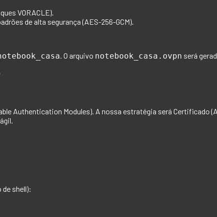
taques VORACLE).
padrões de alta segurança (AES-256-GCM).
. O arquivo
será gera
notebook_casa
notebook_casa.ovpn
e
ble Authentication Modules). A nossa estratégia será
Certificado (
ágil.
de shell):