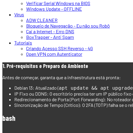
Verificar Serial Windows na BIOS
Windows Update - OFFLINE
Vírus
ADW CLEANER
Bloqueio de Navegação - Eu não sou Robô
Cai a Internet - Erro DNS
BoxTrapper - Anti Spam
Tutoriais
Criando Acesso SSH Reverso - 4G
Open VPN com Autenticator
1. Pré-requisitos e Preparo do Ambiente
Antes de começar, garanta que a infraestrutura está pronta:
Debian 13:
Atualizado (
apt update && apt upgrade
IP Fixo ou DDNS:
O escritório precisa ter um IP público fix
Redirecionamento de Porta (Port Forwarding):
No roteador d
Sincronização de Tempo (Crítico):
O 2FA (TOTP) falha se o re
bash