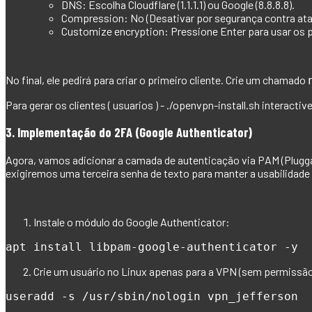
DNS:
Escolha Cloudflare (1.1.1.1) ou Google (8.8.8.8).
Compression:
No (Desativar por segurança contra a
Customize encryption:
Pressione Enter para usar os 
No final, ele pedirá para criar o primeiro cliente. Crie um chamado
Para gerar os clientes ( usuarios ) - ./openvpn-install.sh interactiv
3. Implementação do 2FA (Google Authenticator)
Agora, vamos adicionar a camada de autenticação via PAM (Plugga
exigiremos uma terceira senha de texto para manter a usabilidade 
Instale o módulo do Google Authenticator:
apt install libpam-google-authenticator -y
Crie um usuário no Linux apenas para a VPN (sem permissão 
useradd -s /usr/sbin/nologin vpn_jefferson