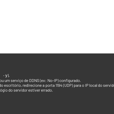
).
 -y
o ou um serviço de DDNS (ex: No-IP) configurado.
o escritório, redirecione a porta
1194 (UDP)
para o IP local do servi
lógio do servidor estiver errado.