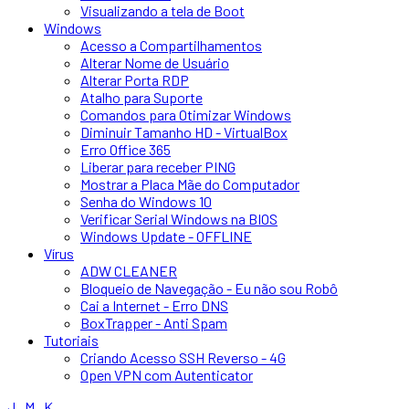
Visualizando a tela de Boot
Windows
Acesso a Compartilhamentos
Alterar Nome de Usuário
Alterar Porta RDP
Atalho para Suporte
Comandos para Otimizar Windows
Diminuir Tamanho HD - VirtualBox
Erro Office 365
Liberar para receber PING
Mostrar a Placa Mãe do Computador
Senha do Windows 10
Verificar Serial Windows na BIOS
Windows Update - OFFLINE
Vírus
ADW CLEANER
Bloqueio de Navegação - Eu não sou Robô
Cai a Internet - Erro DNS
BoxTrapper - Anti Spam
Tutoriais
Criando Acesso SSH Reverso - 4G
Open VPN com Autenticator
J . M . K