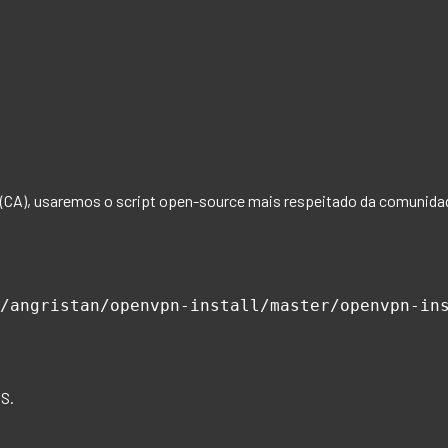
s (CA), usaremos o script open-source mais respeitado da comunidad
/angristan/openvpn-install/master/openvpn-ins
NS.