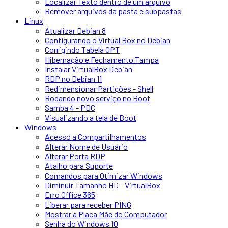
Localizar Texto dentro de um arquivo
Remover arquivos da pasta e subpastas
Linux
Atualizar Debian 8
Configurando o Virtual Box no Debian
Corrigindo Tabela GPT
Hibernação e Fechamento Tampa
Instalar VirtualBox Debian
RDP no Debian 11
Redimensionar Partições - Shell
Rodando novo serviço no Boot
Samba 4 - PDC
Visualizando a tela de Boot
Windows
Acesso a Compartilhamentos
Alterar Nome de Usuário
Alterar Porta RDP
Atalho para Suporte
Comandos para Otimizar Windows
Diminuir Tamanho HD - VirtualBox
Erro Office 365
Liberar para receber PING
Mostrar a Placa Mãe do Computador
Senha do Windows 10