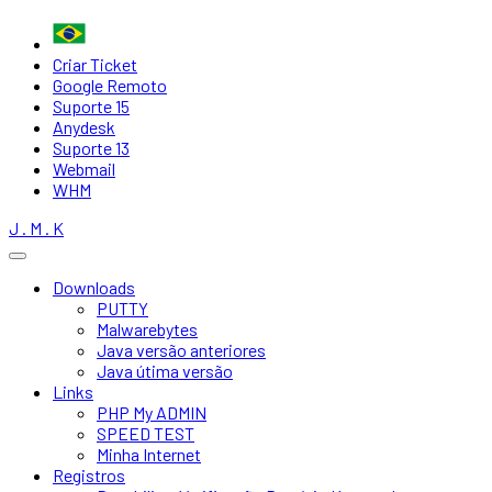
Criar Ticket
Google Remoto
Suporte 15
Anydesk
Suporte 13
Webmail
WHM
J . M . K
Downloads
PUTTY
Malwarebytes
Java versão anteriores
Java útima versão
Links
PHP My ADMIN
SPEED TEST
Minha Internet
Registros