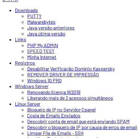
Downloads
PUTTY
Malwarebytes
Java versão anteriores
Java útima versão
Links
PHP My ADMIN
SPEED TEST
Minha Internet
Registros
Desabilitar Verificação Domínio Kaspersky
REMOVER DRIVER DE IMPRESSÃO
Windows 10 PRO
Windows Server
Renovando licença W2019
Liberando mais de 2 acessos simultâneos
Linux Server
Bloqueio de IP no Servidor Cpanel
Copia de Emails Enviados
Descobrir conta de email que está enviando SPAM
Descobrir o bloqueio de IP por causa de erros de email
Limpar Fila de Emails - SSH