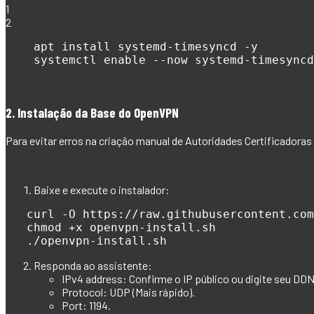
1
2
apt
install
 systemd-timesyncd -y

    systemctl 
enable
 --now systemd-timesyncd
2. Instalação da Base do OpenVPN
Para evitar erros na criação manual de Autoridades Certificadora
Baixe e execute o instalador:
curl
 -O https://raw.githubusercontent.com
chmod
 +x openvpn-install.sh

   ./openvpn-install.sh
Responda ao assistente:
IPv4 address:
Confirme o IP público ou digite seu DD
Protocol:
UDP (Mais rápido).
Port:
1194.