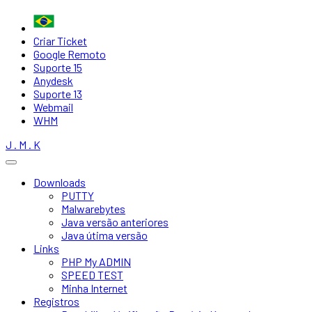
Criar Ticket
Google Remoto
Suporte 15
Anydesk
Suporte 13
Webmail
WHM
J . M . K
Downloads
PUTTY
Malwarebytes
Java versão anteriores
Java útima versão
Links
PHP My ADMIN
SPEED TEST
Minha Internet
Registros