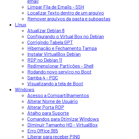
email
Limpar Fila de Emails - SSH
Localizar Texto dentro de um arquivo
Remover arquivos da pasta e subpastas
Linux
Atualizar Debian 8
Configurando o Virtual Box no Debian
Corrigindo Tabela GPT
Hibernação e Fechamento Tampa
Instalar VirtualBox Debian
RDP no Debian 11
Redimensionar Partições - Shell
Rodando novo serviço no Boot
Samba 4 - PDC
Visualizando a tela de Boot
Windows
Acesso a Compartilhamentos
Alterar Nome de Usuário
Alterar Porta RDP
Atalho para Suporte
Comandos para Otimizar Windows
Diminuir Tamanho HD - VirtualBox
Erro Office 365
Liberar para receber PING