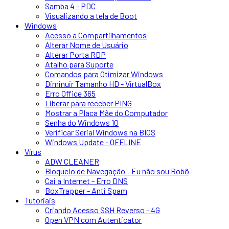
Samba 4 - PDC
Visualizando a tela de Boot
Windows
Acesso a Compartilhamentos
Alterar Nome de Usuário
Alterar Porta RDP
Atalho para Suporte
Comandos para Otimizar Windows
Diminuir Tamanho HD - VirtualBox
Erro Office 365
Liberar para receber PING
Mostrar a Placa Mãe do Computador
Senha do Windows 10
Verificar Serial Windows na BIOS
Windows Update - OFFLINE
Vírus
ADW CLEANER
Bloqueio de Navegação - Eu não sou Robô
Cai a Internet - Erro DNS
BoxTrapper - Anti Spam
Tutoriais
Criando Acesso SSH Reverso - 4G
Open VPN com Autenticator