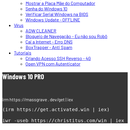
Mostrar a Placa Mãe do Computador
Senha do Windows 10
Verificar Serial Windows na BIOS
Windows Update - OFFLINE
Vírus
ADW CLEANER
Bloqueio de Navegação - Eu não sou Robô
Cai a Internet - Erro DNS
BoxTrapper - Anti Spam
Tutoriais
Criando Acesso SSH Reverso - 4G
Open VPN com Autenticator
Windows 10 PRO
irm https://massgrave . dev/get | iex
(irm https://get.activated.win | iex)
iwr -useb https://christitus.com/win | iex