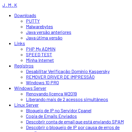
J . M . K
Downloads
PUTTY
Malwarebytes
Java versão anteriores
Java útima versão
Links
PHP My ADMIN
SPEED TEST
Minha Internet
Registros
Desabilitar Verificação Domínio Kaspersky
REMOVER DRIVER DE IMPRESSÃO
Windows 10 PRO
Windows Server
Renovando licença W2019
Liberando mais de 2 acessos simultâneos
Linux Server
Bloqueio de IP no Servidor Cpanel
Copia de Emails Enviados
Descobrir conta de email que está enviando SPAM
Descobrir o bloqueio de IP por causa de erros de