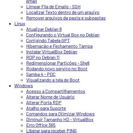
email
Limpar Fila de Emails - SSH
Localizar Texto dentro de um arquivo
Remover arquivos da pasta e subpastas
Linux
Atualizar Debian 8
Configurando o Virtual Box no Debian
Corrigindo Tabela GPT
Hibernação e Fechamento Tampa
Instalar VirtualBox Debian
RDP no Debian 11
Redimensionar Partições - Shell
Rodando novo serviço no Boot
Samba 4 - PDC
Visualizando a tela de Boot
Windows
Acesso a Compartilhamentos
Alterar Nome de Usuário
Alterar Porta RDP
Atalho para Suporte
Comandos para Otimizar Windows
Diminuir Tamanho HD - VirtualBox
Erro Office 365
Liberar para receber PING