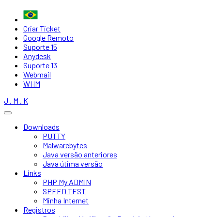
Criar Ticket
Google Remoto
Suporte 15
Anydesk
Suporte 13
Webmail
WHM
J . M . K
Downloads
PUTTY
Malwarebytes
Java versão anteriores
Java útima versão
Links
PHP My ADMIN
SPEED TEST
Minha Internet
Registros