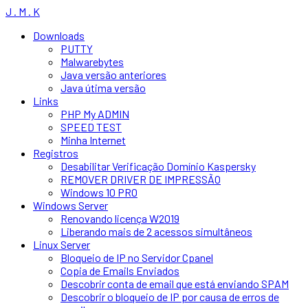
J . M . K
Downloads
PUTTY
Malwarebytes
Java versão anteriores
Java útima versão
Links
PHP My ADMIN
SPEED TEST
Minha Internet
Registros
Desabilitar Verificação Domínio Kaspersky
REMOVER DRIVER DE IMPRESSÃO
Windows 10 PRO
Windows Server
Renovando licença W2019
Liberando mais de 2 acessos simultâneos
Linux Server
Bloqueio de IP no Servidor Cpanel
Copia de Emails Enviados
Descobrir conta de email que está enviando SPAM
Descobrir o bloqueio de IP por causa de erros de