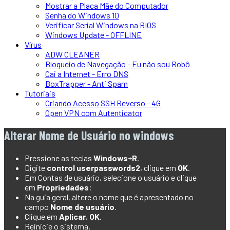
Mostrar a Placa Mãe do Computador
Senha do Windows 10
Verificar Serial Windows na BIOS
Windows Update - OFFLINE
Vírus
ADW CLEANER
Bloqueio de Navegação - Eu não sou Robô
Cai a Internet - Erro DNS
BoxTrapper - Anti Spam
Tutoriais
Criando Acesso SSH Reverso - 4G
Open VPN com Autenticator
Alterar Nome de Usuário no windows
Pressione as teclas
Windows
+
R
.
Digite
control userpasswords2
, clique em
OK
.
Em Contas de usuário, selecione o usuário e clique
em
Propriedades
;
Na guia geral, altere o nome que é apresentado no
campo
Nome de usuário
.
Clique em
Aplicar
,
OK
.
Reinicie o sistema.