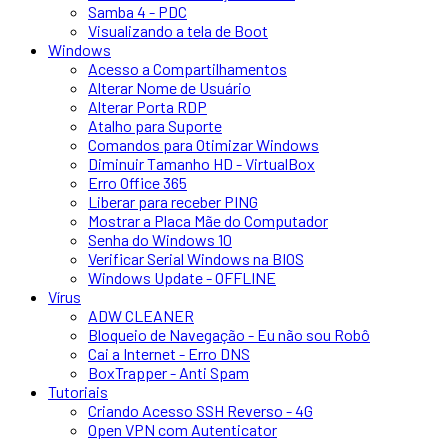
Samba 4 - PDC
Visualizando a tela de Boot
Windows
Acesso a Compartilhamentos
Alterar Nome de Usuário
Alterar Porta RDP
Atalho para Suporte
Comandos para Otimizar Windows
Diminuir Tamanho HD - VirtualBox
Erro Office 365
Liberar para receber PING
Mostrar a Placa Mãe do Computador
Senha do Windows 10
Verificar Serial Windows na BIOS
Windows Update - OFFLINE
Vírus
ADW CLEANER
Bloqueio de Navegação - Eu não sou Robô
Cai a Internet - Erro DNS
BoxTrapper - Anti Spam
Tutoriais
Criando Acesso SSH Reverso - 4G
Open VPN com Autenticator